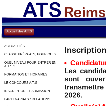
Accueil des A.T.S
ACTUALITÉS
Inscriptio
CLASSE PRÉPA ATS, POUR QUI ?
Candidatu
QUEL NIVEAU POUR ENTRER EN
A.T.S ?
Les candida
FORMATION ET HORAIRES
sont ouve
LE CONCOURS A.T.S
transmettre
INSCRIPTION ET ADMISSION
2026.
PARTENARIATS / RELATIONS