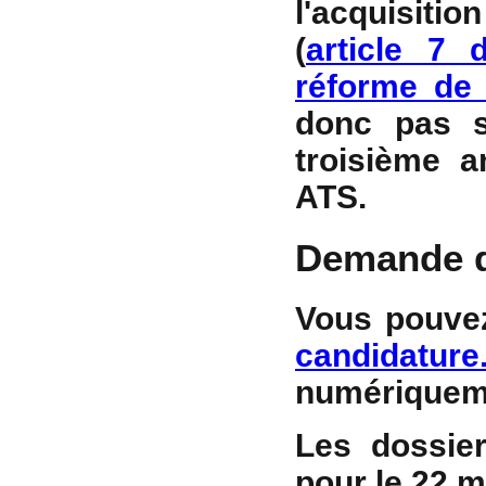
l'acquisit
(
article 7 
réforme de 
donc pas s
troisième 
ATS.
Demande d
Vous pouvez
candidature
numériqueme
Les dossier
pour le
22 m