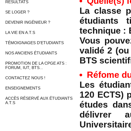
Quelle(s) 
RÉSULTATS
La classe p
SE LOGER ?
étudiants 
DEVENIR INGÉNIEUR ?
technique : 
LA VIE EN A.T.S
Vous pouvez
TÉMOIGNAGES D'ETUDIANTS
validé 2 (o
NOS ANCIENS ÉTUDIANTS
BTS scientif
PROMOTION DE LA CPGE ATS :
FORUM, IUT, BTS...
Réfome du 
CONTACTEZ NOUS !
Les étudian
ENSEIGNEMENTS
120 ECTS) p
ACCÈS RÉSERVÉ AUX ÉTUDIANTS
études dans
A.T.S
délivrer 
Universitai