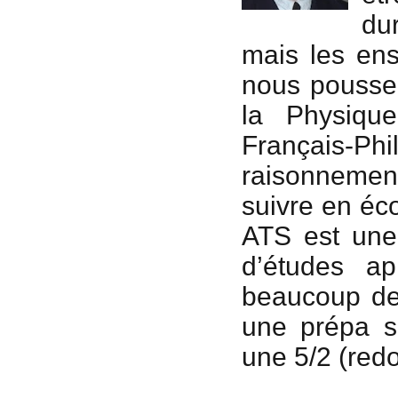
dur
mais les ens
nous pousser
la Physiqu
Français-Phi
raisonnemen
suivre en éc
ATS est une
d’études a
beaucoup de 
une prépa sc
une 5/2 (red