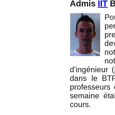
Admis
IIT
B
Po
pe
pre
de
no
no
d'ingénieur 
dans le BTP
professeurs 
semaine étai
cours.