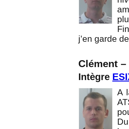
am
pl
Fin
j’en garde de
Clément –
Intègre
ESI
A 
AT
po
Du