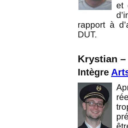
et
d’
rapport à d
DUT.
Krystian –
Intègre
Art
Ap
ré
tr
pr
êt