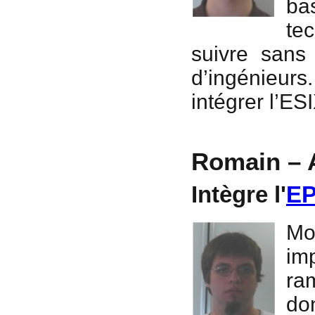
ba
te
suivre sans 
d’ingénieur
intégrer l’E
Romain – 
Intègre l'
EP
Mo
im
ra
do