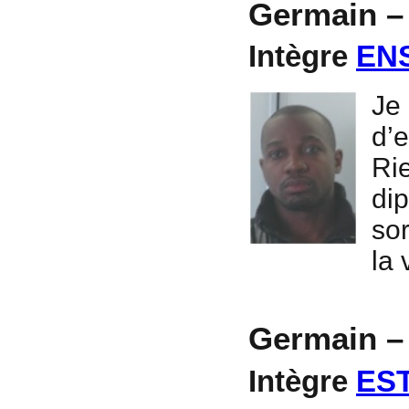
Germain –
Intègre
ENS
J
d’
Ri
di
sor
la 
Germain –
Intègre
ES