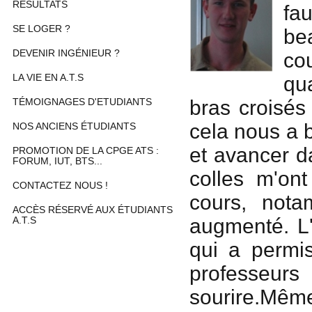
RÉSULTATS
fa
SE LOGER ?
be
DEVENIR INGÉNIEUR ?
cou
LA VIE EN A.T.S
qu
bras croisés
TÉMOIGNAGES D'ETUDIANTS
cela nous a 
NOS ANCIENS ÉTUDIANTS
et avancer d
PROMOTION DE LA CPGE ATS :
FORUM, IUT, BTS...
colles m'on
CONTACTEZ NOUS !
cours, not
ACCÈS RÉSERVÉ AUX ÉTUDIANTS
augmenté. L'
A.T.S
qui a permi
professeur
sourire.Même