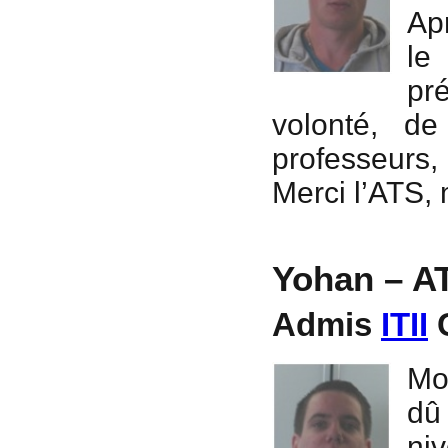
Apr
le
pr
volonté, d
professeurs,
Merci l’ATS, 
Yohan – A
Admis
ITII
C
Mo
dû
niv