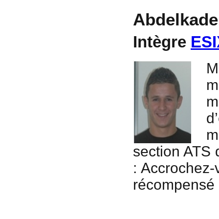
Abdelkade
Intègre
ESI
M
m
m
d
m
section ATS d
: Accrochez-
récompensé à