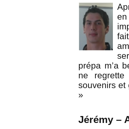
Ap
en 
imp
fa
am
se
prépa m’a b
ne regrette
souvenirs et 
»
Jérémy – 