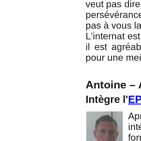
veut pas dire 
persévérance
pas à vous la
L'internat es
il est agréa
pour une meil
Antoine – 
Intègre l'
EP
Ap
in
fo