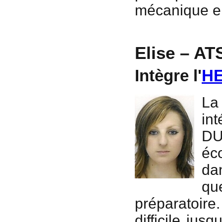
mécanique e
Elise – AT
Intègre l'
HE
La
in
DU
éc
da
qu
préparatoir
difficile jus