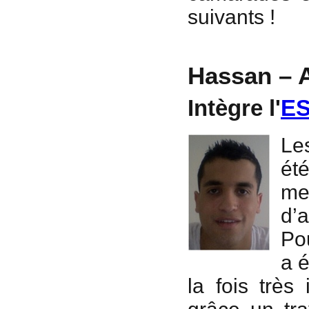
suivants !
Hassan – 
Intègre l'
ES
Le
ét
me
d’
Pou
a 
la fois très