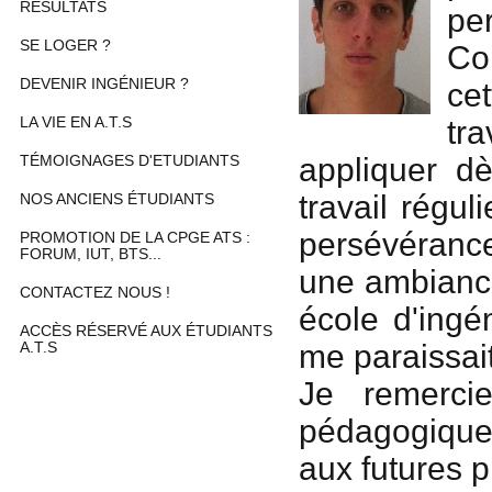
RÉSULTATS
pe
SE LOGER ?
Co
DEVENIR INGÉNIEUR ?
ce
LA VIE EN A.T.S
tr
appliquer d
TÉMOIGNAGES D'ETUDIANTS
travail régu
NOS ANCIENS ÉTUDIANTS
persévéranc
PROMOTION DE LA CPGE ATS :
FORUM, IUT, BTS...
une ambiance
CONTACTEZ NOUS !
école d'ing
ACCÈS RÉSERVÉ AUX ÉTUDIANTS
me paraissait
A.T.S
Je remerci
pédagogique
aux futures p