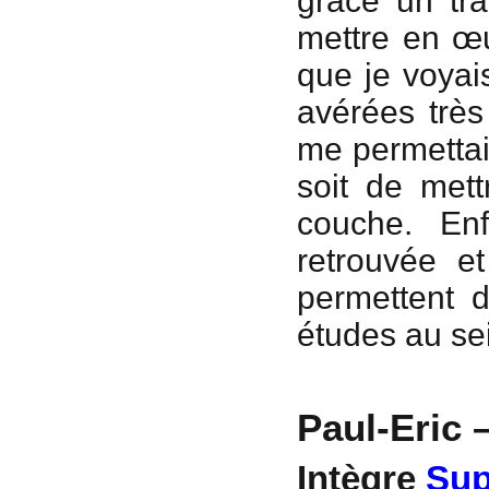
grâce un tra
mettre en œu
que je voyai
avérées très
me permettai
soit de mett
couche. En
retrouvée e
permettent 
études au se
Paul-Eric 
Intègre
Sup