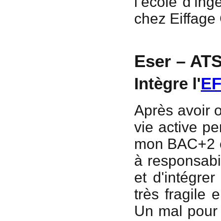
l’école d’in
chez Eiffage
Eser – ATS
Intègre l'
EF
Après avoir 
vie active p
mon BAC+2 ét
à responsabil
et d'intégre
très fragile
Un mal pour 