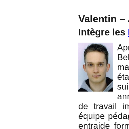
Valentin –
Intègre les
Ap
Bel
ma
éta
sui
ann
de travail 
équipe pédag
entraide for