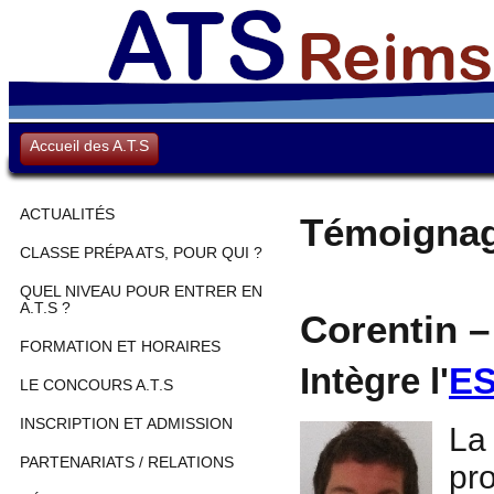
Accueil des A.T.S
ACTUALITÉS
Témoigna
CLASSE PRÉPA ATS, POUR QUI ?
QUEL NIVEAU POUR ENTRER EN
A.T.S ?
Corentin –
FORMATION ET HORAIRES
Intègre l'
ES
LE CONCOURS A.T.S
INSCRIPTION ET ADMISSION
La
PARTENARIATS / RELATIONS
pr