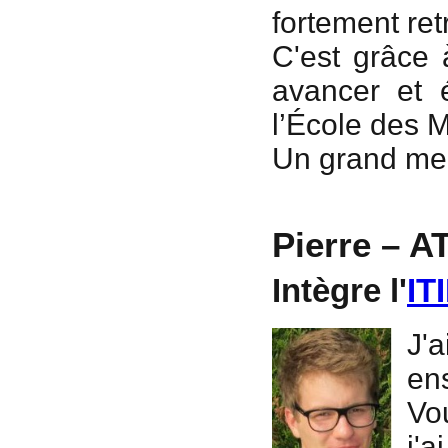
fortement ret
C'est grâce
avancer et é
l’École des 
Un grand merc
Pierre – A
Intègre l'
ITI
J'a
en
Vo
j'