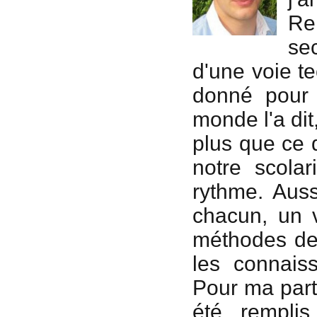
Re
se
d'une voie t
donné pour 
monde l'a dit
plus que ce 
notre scolar
rythme. Aus
chacun, un v
méthodes de 
les connais
Pour ma part,
été remplis