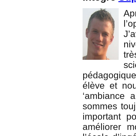
Ap
l’
J’
ni
tr
sci
pédagogique 
élève et no
‘ambiance a
sommes toujo
important p
améliorer mo