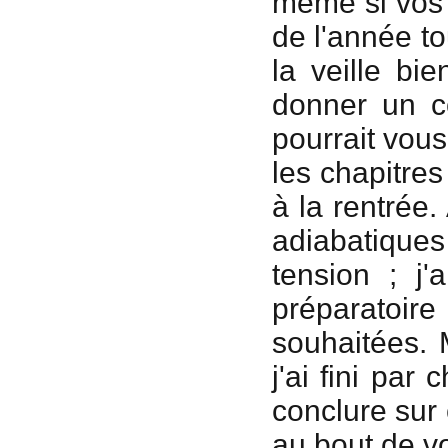
même si vos r
de l'année t
la veille bi
donner un co
pourrait vous
les chapitre
à la rentrée.
adiabatiques
tension ; j'
préparatoir
souhaitées. 
j'ai fini pa
conclure sur 
au bout de vo