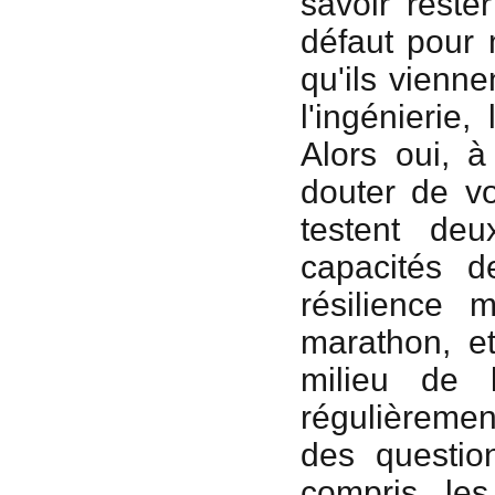
savoir reste
défaut pour 
qu'ils vienne
l'ingénierie
Alors oui, 
douter de vo
testent de
capacités d
résilience 
marathon, et
milieu de 
régulièremen
des questio
compris, les