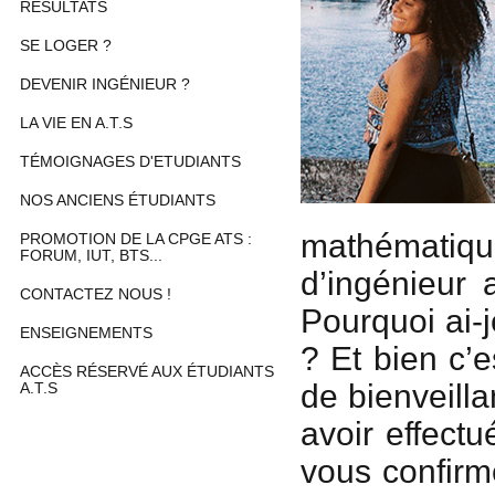
RÉSULTATS
SE LOGER ?
DEVENIR INGÉNIEUR ?
LA VIE EN A.T.S
TÉMOIGNAGES D'ETUDIANTS
NOS ANCIENS ÉTUDIANTS
mathématiq
PROMOTION DE LA CPGE ATS :
FORUM, IUT, BTS...
d’ingénieur
CONTACTEZ NOUS !
Pourquoi ai-
ENSEIGNEMENTS
? Et bien c’
ACCÈS RÉSERVÉ AUX ÉTUDIANTS
de bienveilla
A.T.S
avoir effect
vous confirm