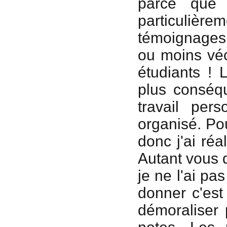
parce que j
particulière
témoignages a
ou moins vé
étudiants !
plus conséq
travail per
organisé. Pou
donc j'ai ré
Autant vous d
je ne l'ai pa
donner c'est
démoraliser