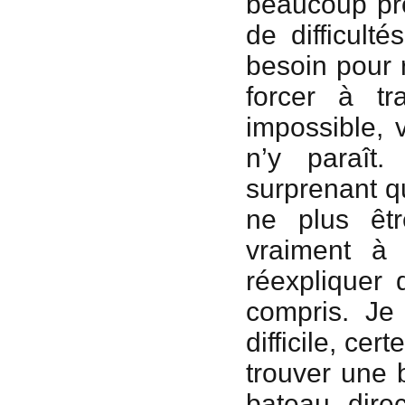
beaucoup pr
de difficult
besoin pour r
forcer à tr
impossible, 
n’y paraît
surprenant que
ne plus êtr
vraiment à 
réexpliquer 
compris. Je
difficile, cer
trouver une 
bateau direc