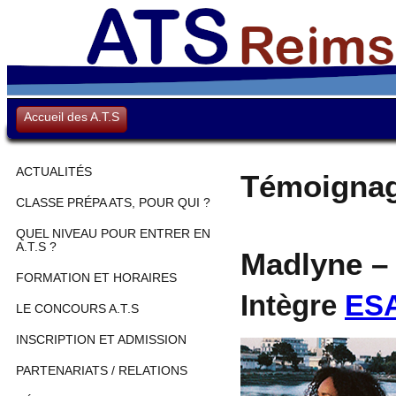
Accueil des A.T.S
ACTUALITÉS
Témoigna
CLASSE PRÉPA ATS, POUR QUI ?
QUEL NIVEAU POUR ENTRER EN
A.T.S ?
Madlyne –
FORMATION ET HORAIRES
Intègre
ES
LE CONCOURS A.T.S
INSCRIPTION ET ADMISSION
PARTENARIATS / RELATIONS