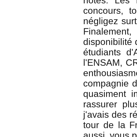
notes. Les 
concours, t
négligez sur
Finalement
disponibilit
étudiants d
l'ENSAM, CRO
enthousiasme
compagnie de
quasiment i
rassurer pl
j'avais des r
tour de la F
aussi, vous p